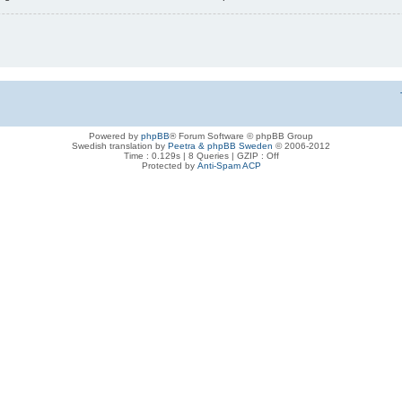
Powered by
phpBB
® Forum Software © phpBB Group
Swedish translation by
Peetra & phpBB Sweden
© 2006-2012
Time : 0.129s | 8 Queries | GZIP : Off
Protected by
Anti-Spam ACP