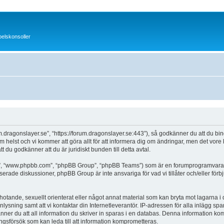
pelskonsoller
.dragonslayer.se”, “https://forum.dragonslayer.se:443”), så godkänner du att du binde
som helst och vi kommer att göra allt för att informera dig om ändringar, men det vo
 du godkänner att du är juridiskt bunden till detta avtal.
a”, “www.phpbb.com”, “phpBB Group”, “phpBB Teams”) som är en forumprogramvara t
erade diskussioner, phpBB Group är inte ansvariga för vad vi tillåter och/eller för
hotande, sexuellt orienterat eller något annat material som kan bryta mot lagarna i di
sning samt att vi kontaktar din Internetleverantör. IP-adressen för alla inlägg spar
nner du att all information du skriver in sparas i en databas. Denna information kom
ngsförsök som kan leda till att information komprometteras.