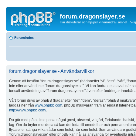
forum.dragonslayer.se
Här diskuterar och hjälper vi varandra i ämnet TV-s
Forumindex
forum.dragonslayer.se - Användarvillkor
Genom att besöka “forum.dragonslayer.se” (hädanefter “vi”, “oss”, “vår”, “forum
inte eller använd inte “forum.dragonslayer.se”. Vi kan ändra detta avtal när 
fortsatt användning av “forum.dragonslayer.se” även efter ändringar innebär att
Vårt forum drivs av phpBB (hädanefter “de”, “dem”, “deras”, “phpBB mjukvar
laddas ner från
www.phpbb.com
. phpBB mjukvaran främjar endast Internetbas
http://www.phpbb.com/
.
Du går med på att inte posta något grovt, obscent, vulgärt, förtalande, hatiskt, 
lag. Om du bryter mot detta så kan det leda till omedelbar och permanent bannly
flytta eller stänga vilka trådar som helst, när som helst. Som användare godkä
“forum.dragonslayer.se” eller phpBB kan hållas ansvariga för eventuella intrå