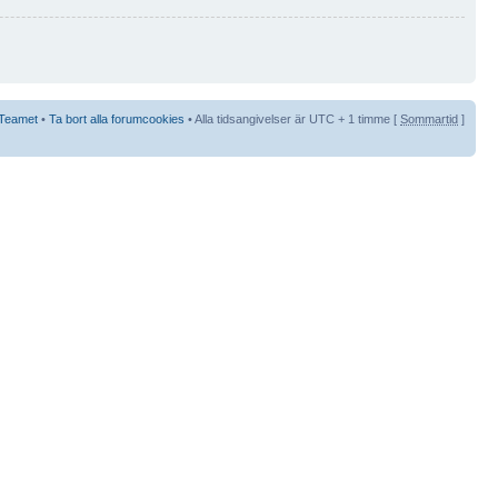
Teamet
•
Ta bort alla forumcookies
• Alla tidsangivelser är UTC + 1 timme [
Sommartid
]