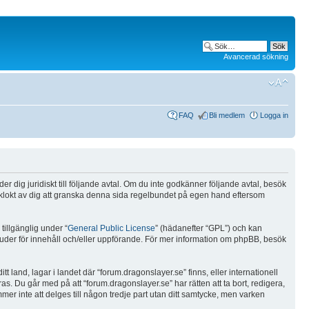
Avancerad sökning
FAQ
Bli medlem
Logga in
r dig juridiskt till följande avtal. Om du inte godkänner följande avtal, besök
re klokt av dig att granska denna sida regelbundet på egen hand eftersom
illgänglig under “
General Public License
” (hädanefter “GPL”) och kan
bjuder för innehåll och/eller uppförande. För mer information om phpBB, besök
tt land, lagar i landet där “forum.dragonslayer.se” finns, eller internationell
as. Du går med på att “forum.dragonslayer.se” har rätten att ta bort, redigera,
mer inte att delges till någon tredje part utan ditt samtycke, men varken