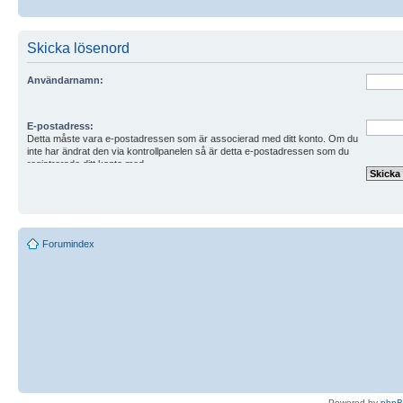
Skicka lösenord
Användarnamn:
E-postadress:
Detta måste vara e-postadressen som är associerad med ditt konto. Om du
inte har ändrat den via kontrollpanelen så är detta e-postadressen som du
registrerade ditt konto med.
Forumindex
Powered by
php