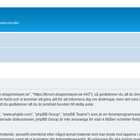
pelskonsoller
.dragonslayer.se”, “https://forum.dragonslayer.se:443”), så godkänner du att du binde
som helst och vi kommer att göra allt för att informera dig om ändringar, men det vo
 du godkänner att du är juridiskt bunden till detta avtal.
a”, “www.phpbb.com”, “phpBB Group”, “phpBB Teams”) som är en forumprogramvara t
erade diskussioner, phpBB Group är inte ansvariga för vad vi tillåter och/eller för
hotande, sexuellt orienterat eller något annat material som kan bryta mot lagarna i di
sning samt att vi kontaktar din Internetleverantör. IP-adressen för alla inlägg spar