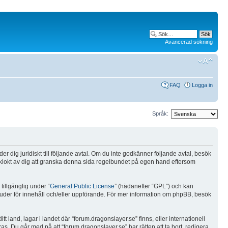
Avancerad sökning
FAQ
Logga in
Språk:
r dig juridiskt till följande avtal. Om du inte godkänner följande avtal, besök
re klokt av dig att granska denna sida regelbundet på egen hand eftersom
illgänglig under “
General Public License
” (hädanefter “GPL”) och kan
bjuder för innehåll och/eller uppförande. För mer information om phpBB, besök
tt land, lagar i landet där “forum.dragonslayer.se” finns, eller internationell
as. Du går med på att “forum.dragonslayer.se” har rätten att ta bort, redigera,