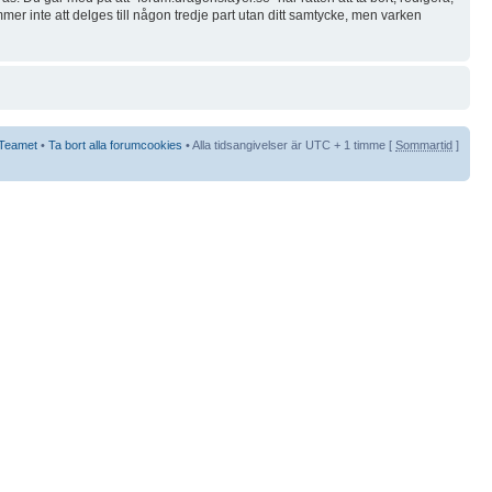
mer inte att delges till någon tredje part utan ditt samtycke, men varken
Teamet
•
Ta bort alla forumcookies
• Alla tidsangivelser är UTC + 1 timme [
Sommartid
]