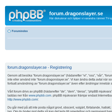
forum.dragonslayer.se
Här diskuterar och hjälper vi varandra i ämnet TV-s
Forumindex
forum.dragonslayer.se - Registrering
Genom att besöka “forum.dragonslayer.se” (hädanefter “vi”, “oss”, “vår”, “forum
inte eller använd inte “forum.dragonslayer.se”. Vi kan ändra detta avtal när 
fortsatt användning av “forum.dragonslayer.se” även efter ändringar innebär att
Vårt forum drivs av phpBB (hädanefter “de”, “dem”, “deras”, “phpBB mjukvar
laddas ner från
www.phpbb.com
. phpBB mjukvaran främjar endast Internetbas
http://www.phpbb.com/
.
Du går med på att inte posta något grovt, obscent, vulgärt, förtalande, hatiskt, 
lag. Om du bryter mot detta så kan det leda till omedelbar och permanent bannly