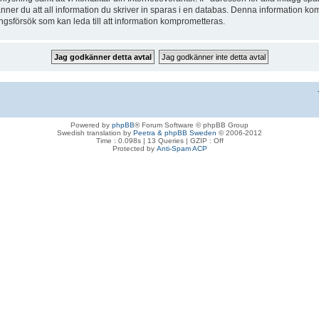
nner du att all information du skriver in sparas i en databas. Denna information kom
ngsförsök som kan leda till att information komprometteras.
Powered by
phpBB
® Forum Software © phpBB Group
Swedish translation by
Peetra & phpBB Sweden
© 2006-2012
Time : 0.098s | 13 Queries | GZIP : Off
Protected by
Anti-Spam ACP