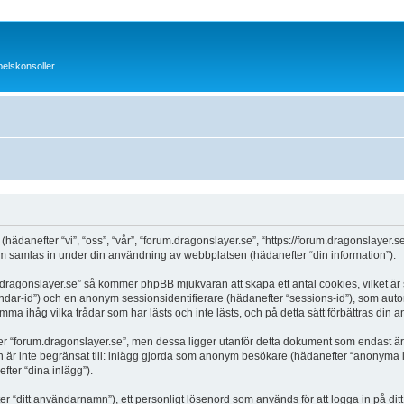
pelskonsoller
 (hädanefter “vi”, “oss”, “vår”, “forum.dragonslayer.se”, “https://forum.dragonslaye
samlas in under din användning av webbplatsen (hädanefter “din information”).
.dragonslayer.se” så kommer phpBB mjukvaran att skapa ett antal cookies, vilket är s
ändar-id”) och en anonym sessionsidentifierare (hädanefter “sessions-id”), som aut
mma ihåg vilka trådar som har lästs och inte lästs, och på detta sätt förbättras din
“forum.dragonslayer.se”, men dessa ligger utanför detta dokument som endast är ti
en är inte begränsat till: inlägg gjorda som anonym besökare (hädanefter “anonyma in
fter “dina inlägg”).
ter “ditt användarnamn”), ett personligt lösenord som används för att logga in på ditt