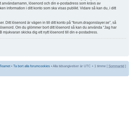
r ditt användarnamn, lösenord och din e-postadress som krävs av
n information i ditt konto som ska visas publikt. Vidare så kan du, i ditt
 Ditt lösenord är vägen in till ditt konto på “forum.dragonslayer.se”, så
t lösenord. Om du glömmer bort ditt lösenord så kan du använda “Jag har
ukvaran skicka dig ett nytt lösenord till din e-postadress.
Teamet
•
Ta bort alla forumcookies
• Alla tidsangivelser är UTC + 1 timme [
Sommartid
]