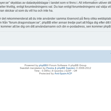
layer.se” skyddas av dataskyddslagar i landet som vi finns i. All information utöve
r frivillig, enligt forumledningens val. Du kan enligt forumledningens val välja vilke
 skickar ut som du vill ha och inte ha.
 är det rekommenderat att du inte använder samma lösenord på flera olika webbplatser.
ån “forum.dragonslayer.se”, phpBB eller annan tredje part att fråga dig efter dit
kommer att be dig om ditt användarnamn och din e-postadress, sen kommer phpBB mj
Powered by
phpBB
® Forum Software © phpBB Group
Swedish translation by
Peetra & phpBB Sweden
© 2006-2012
Time : 0.085s | 8 Queries | GZIP : Off
Protected by
Anti-Spam ACP