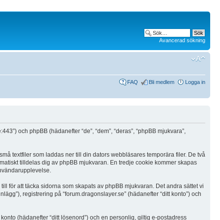
Avancerad sökning
FAQ
Bli medlem
Logga in
r.se:443”) och phpBB (hädanefter “de”, “dem”, “deras”, “phpBB mjukvara”,
må textfiler som laddas ner till din dators webbläsares temporära filer. De två
omatiskt tilldelas dig av phpBB mjukvaran. En tredje cookie kommer skapas
 användarupplevelse.
ll för att täcka sidorna som skapats av phpBB mjukvaran. Det andra sättet vi
lägg”), registrering på “forum.dragonslayer.se” (hädanefter “ditt konto”) och
 konto (hädanefter “ditt lösenord”) och en personlig, giltig e-postadress