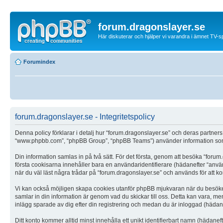
forum.dragonslayer.se
Här diskuterar och hjälper vi varandra i ämnet TV-s
Forumindex
forum.dragonslayer.se - Integritetspolicy
Denna policy förklarar i detalj hur “forum.dragonslayer.se” och deras partners
“www.phpbb.com”, “phpBB Group”, “phpBB Teams”) använder information som 
Din information samlas in på två sätt. För det första, genom att besöka “forum
första cookisarna innehåller bara en användaridentifierare (hädanefter “anv
när du väl läst några trådar på “forum.dragonslayer.se” och används för att ko
Vi kan också möjligen skapa cookies utanför phpBB mjukvaran när du besöker 
samlar in din information är genom vad du skickar till oss. Detta kan vara, m
inlägg sparade av dig efter din registrering och medan du är inloggad (hädane
Ditt konto kommer alltid minst innehålla ett unikt identifierbart namn (hädanef