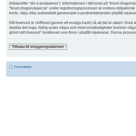
(hädanefter “din e-postadress”). Informationen i ditt konto på “forum.dragons
“forum.dragonslayer.se” under registreringsprocessen är endera obligatorisk elle
konto, välja vilka automatiskt genererade e-postmeddelanden phpBB mjukvaran
Ditt lösenord är chiffrerat (genom ett envägs-hash) så att det är säkert. Dock
skydda det noga. Aldrig under några som helst omständigheter kommer någon fr
glömt mitt lösenord”-funktionen som finns i phpBB mjukvaran. Denna process 
Tillbaka till inloggningsskärmen
Forumindex