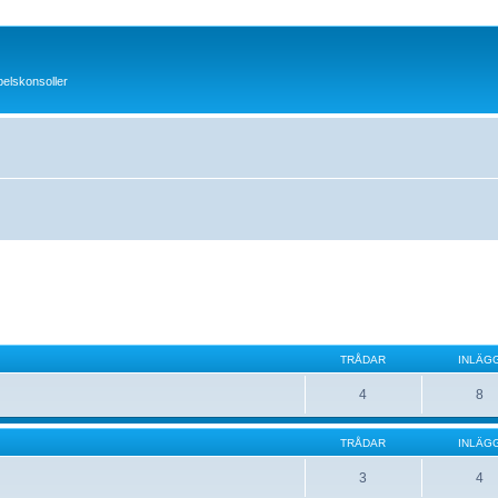
pelskonsoller
TRÅDAR
INLÄG
4
8
TRÅDAR
INLÄG
3
4