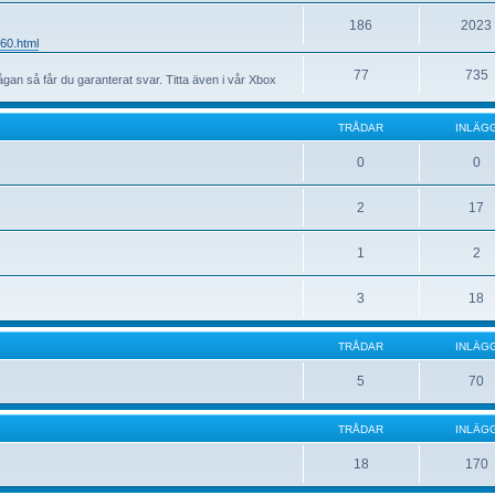
186
2023
60.html
77
735
ågan så får du garanterat svar. Titta även i vår Xbox
TRÅDAR
INLÄG
0
0
2
17
1
2
3
18
TRÅDAR
INLÄG
5
70
TRÅDAR
INLÄG
18
170