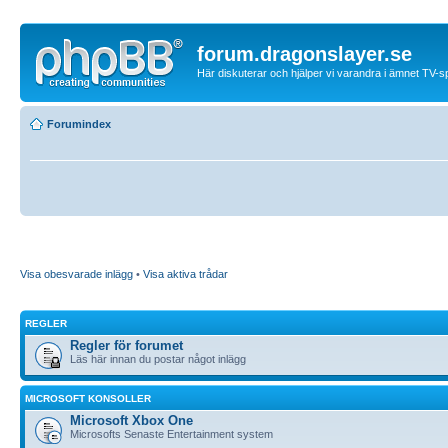
forum.dragonslayer.se
Här diskuterar och hjälper vi varandra i ämnet TV-s
Forumindex
Visa obesvarade inlägg
•
Visa aktiva trådar
REGLER
Regler för forumet
Läs här innan du postar något inlägg
MICROSOFT KONSOLLER
Microsoft Xbox One
Microsofts Senaste Entertainment system