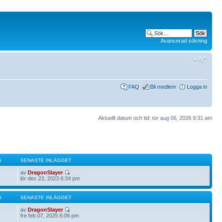
Avancerad sökning
FAQ
Bli medlem
Logga in
Aktuellt datum och tid: tor aug 06, 2026 9:31 am
G
SENASTE INLÄGGET
av
DragonSlayer
lör dec 23, 2023 6:34 pm
G
SENASTE INLÄGGET
av
DragonSlayer
fre feb 07, 2025 6:06 pm