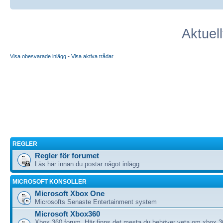
Aktuel
Visa obesvarade inlägg
•
Visa aktiva trådar
REGLER
Regler för forumet
Läs här innan du postar något inlägg
MICROSOFT KONSOLLER
Microsoft Xbox One
Microsofts Senaste Entertainment system
Microsoft Xbox360
Xbox 360 forum. Här finns det mesta du behöver veta om xbox 3