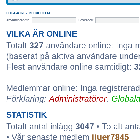
LOGGA IN
•
BLI MEDLEM
Användarnamn:
Lösenord:
VILKA ÄR ONLINE
Totalt
327
användare online: Inga 
(baserat på aktiva användare unde
Flest användare online samtidigt:
3
Medlemmar online: Inga registrera
Förklaring:
Administratörer
,
Global
STATISTIK
Totalt antal inlägg
3047
• Totalt ant
• Vår senaste medlem
jiuer7845