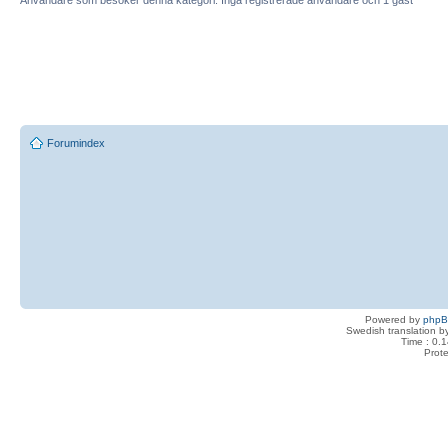
Användare som besöker denna kategori: Inga registrerade användare och 1 gäst
Forumindex
Powered by
php
Swedish translation 
Time : 0.1
Prot