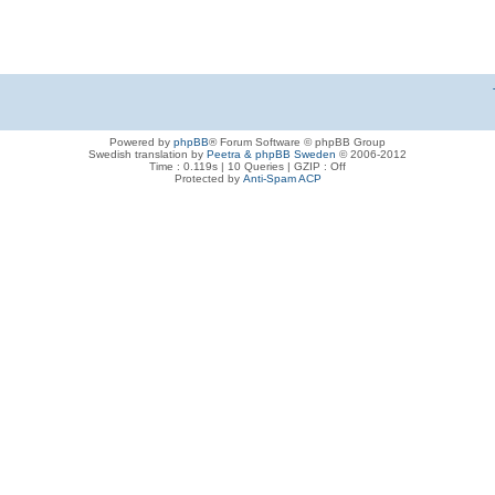
Powered by
phpBB
® Forum Software © phpBB Group
Swedish translation by
Peetra & phpBB Sweden
© 2006-2012
Time : 0.119s | 10 Queries | GZIP : Off
Protected by
Anti-Spam ACP