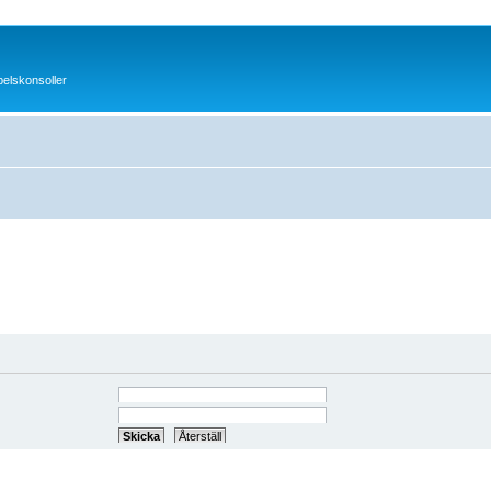
pelskonsoller
ndrat den via