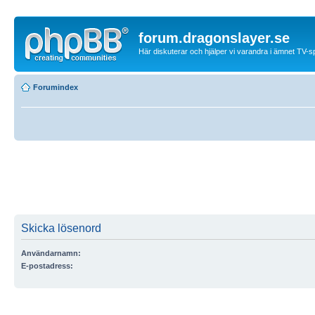
forum.dragonslayer.se
Här diskuterar och hjälper vi varandra i ämnet TV-s
Forumindex
Skicka lösenord
Användarnamn:
E-postadress:
Detta måste vara e-postadressen som är associerad med ditt konto. Om du inte har ä
kontrollpanelen så är detta e-postadressen som du registrerade ditt konto med.