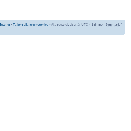
Teamet
•
Ta bort alla forumcookies
• Alla tidsangivelser är UTC + 1 timme [
Sommartid
]