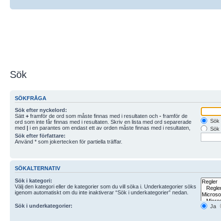
Sök
SÖKFRÅGA
Sök efter nyckelord:
Sätt
+
framför de ord som måste finnas med i resultaten och
-
framför de
Sök 
ord som inte får finnas med i resultaten. Skriv en lista med ord separerade
med
|
i en parantes om endast ett av orden måste finnas med i resultaten,
Sök 
t.ex.
(ord|ord)
. Använd * som jokertecken för partiella träffar.
Sök efter författare:
Använd * som jokertecken för partiella träffar.
SÖKALTERNATIV
Sök i kategori:
Välj den kategori eller de kategorier som du vill söka i. Underkategorier söks
igenom automatiskt om du inte inaktiverar “Sök i underkategorier” nedan.
Sök i underkategorier:
Ja