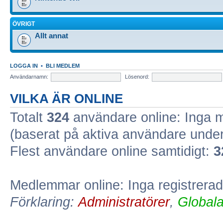
ÖVRIGT
Allt annat
LOGGA IN
•
BLI MEDLEM
Användarnamn:
Lösenord:
VILKA ÄR ONLINE
Totalt
324
användare online: Inga 
(baserat på aktiva användare unde
Flest användare online samtidigt:
3
Medlemmar online: Inga registrera
Förklaring:
Administratörer
,
Global